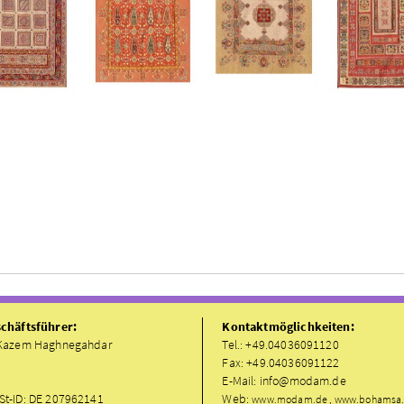
chäftsführer:
Kontaktmöglichkeiten:
Kazem Haghnegahdar
Tel.: +49.04036091120
Fax: +49.04036091122
E-Mail: info@modam.de
t-ID: DE 207962141
Web:
www.modam.de , www.bohamsa