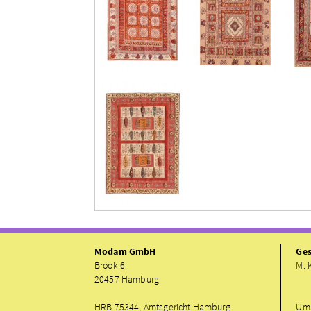
Modam GmbH
Ges
Brook 6
M. 
20457 Hamburg
HRB 75344, Amtsgericht Hamburg
UmS