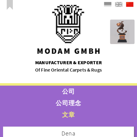
MANUFACTURER & EXPORTER
Of Fine Oriental Carpets & Rugs
公司
公司理念
文章
Dena