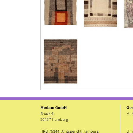
Modam GmbH
Ges
Brook 6
M. 
20457 Hamburg
HRB 75344, Amtsgericht Hamburg
UmS