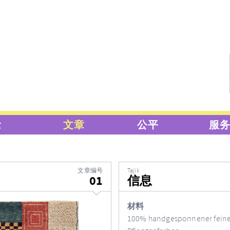
念
文章
公平
服
文章编号
Tajik
01
信息
材料
100% handgesponnener feine