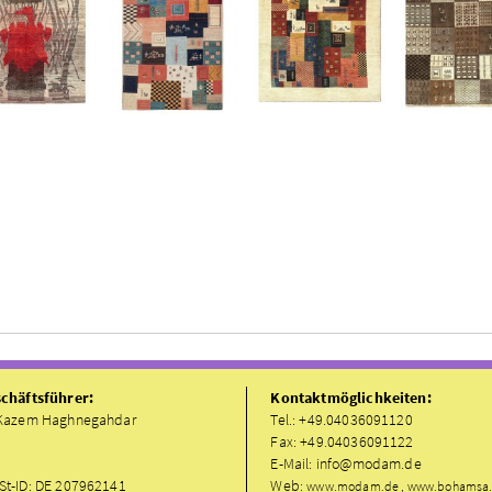
chäftsführer:
Kontaktmöglichkeiten:
Kazem Haghnegahdar
Tel.: +49.04036091120
Fax: +49.04036091122
E-Mail: info@modam.de
t-ID: DE 207962141
Web:
www.modam.de , www.bohamsa