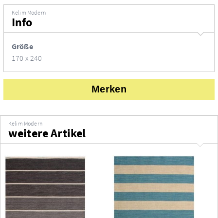
Kelim Modern
Info
Größe
170 x 240
Merken
Kelim Modern
weitere Artikel